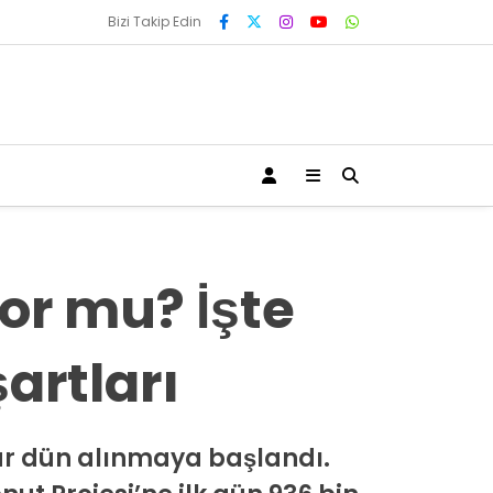
Bizi Takip Edin
yor mu? İşte
artları
ar dün alınmaya başlandı.