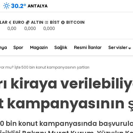
30.2
°
ANTALYA
LAR
EURO
ALTIN
BİST
BITCOIN
0,00
0,000
0,000
nya
Spor
Magazin
Sağlık
Resmi İlanlar
Servisler
liyor mu? İşte 500 bin konut kampanyasının şartları
ı kiraya verilebili
t kampanyasının ş
 500 bin konut kampanyasında başvurul