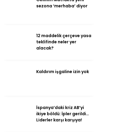
sezona ‘merhaba’ diyor
12 maddelik çerçeve yasa
teklifinde neler yer
alacak?
WhatsApp
İhbar Hattı
Kaldırım işgaline izin yok
Facebook
İspanya’daki kriz AB’yi
ikiye böldü: İpler gerildi…
Liderler karşı karşıya!
Instagram