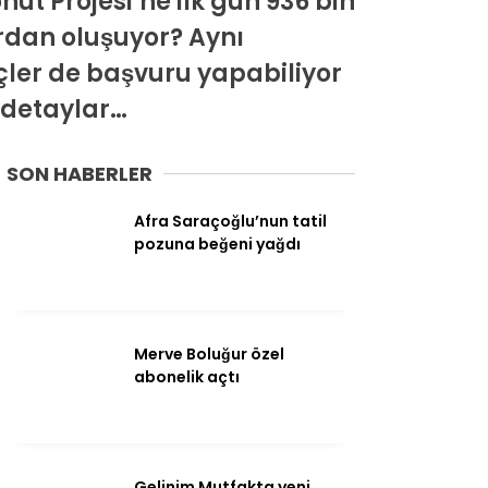
nut Projesi’ne ilk gün 936 bin
rdan oluşuyor? Aynı
Ekonomi
çler de başvuru yapabiliyor
Politika
 detaylar…
Dünya
SON HABERLER
Spor
Afra Saraçoğlu’nun tatil
Magazin
pozuna beğeni yağdı
Sağlık
Teknoloji
Merve Boluğur özel
abonelik açtı
Gelinim Mutfakta yeni