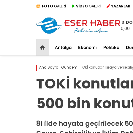
FOTO
GALERİ
VİDEO
GALERİ
YAZARLAR
DO
0,00
Antalya
Ekonomi
Politika
Dü
Ana Sayfa
›
Gündem
›
TOKİ konutları kiraya verilebi
TOKİ konutlar
500 bin konu
81 ilde hayata geçirilecek