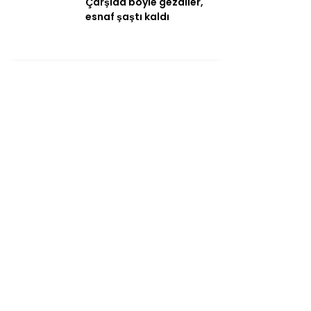
Çarşıda böyle gezdiler,
esnaf şaştı kaldı