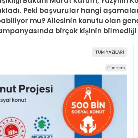
ğişikliği Bakanı Murat Kurum, Yüzyılın Ko
ıkladı. Peki başvurular hangi aşamala
pabiliyor mu? Ailesinin konutu olan gen
kampanyasında birçok kişinin bilmediği
TÜM YAZILARI
Gündem