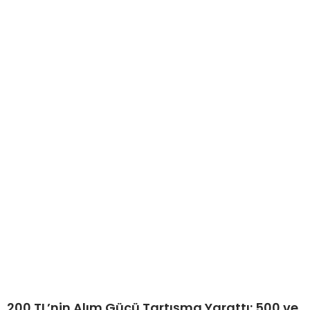
200 TL’nin Alım Gücü Tartışma Yarattı: 500 ve