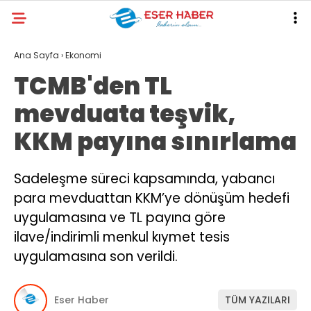
28.1
°
ANTALYA
Ana Sayfa
›
Ekonomi
TCMB'den TL
GALERİ
VİDEO
YAZARLAR
mevduata teşvik,
ANTALYA
KKM payına sınırlama
EKONOMI
POLITIKA
Sadeleşme süreci kapsamında, yabancı
para mevduattan KKM’ye dönüşüm hedefi
DÜNYA
uygulamasına ve TL payına göre
SPOR
ilave/indirimli menkul kıymet tesis
MAGAZIN
uygulamasına son verildi.
SAĞLIK
Eser Haber
TÜM YAZILARI
RESMI İLANLAR