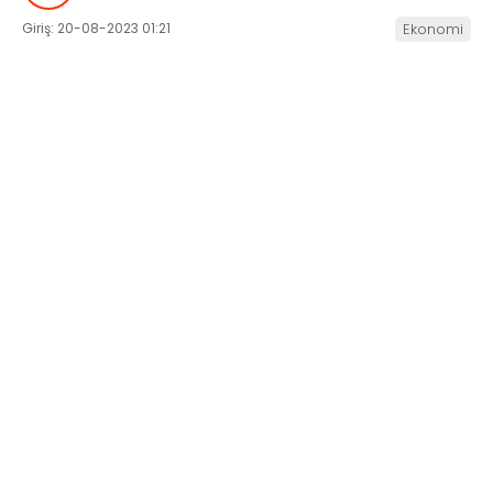
Giriş: 20-08-2023 01:21
Ekonomi
SERVISLER
WhatsApp
İhbar Hattı
Facebook
Instagram