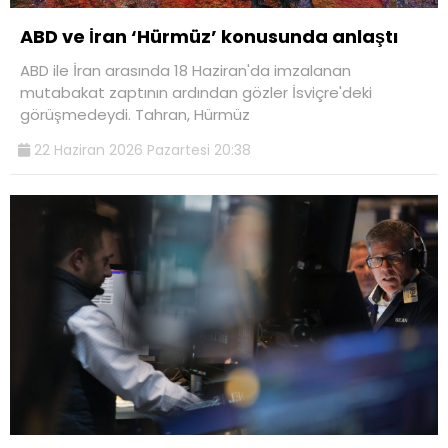
ABD ve İran ‘Hürmüz’ konusunda anlaştı
ABD ile İran arasında 18 Haziran'da imzalanan
mutabakat zaptının ardından gözler İsviçre'deki
görüşmedeydi. Tahran, Hürmüz
22 Haziran 2026 Pazartesi 20:38