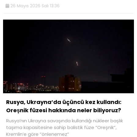
26 Mayıs 2026 Salı 13:36
Rusya, Ukrayna’da üçüncü kez kullandı:
Oreşnik füzesi hakkında neler biliyoruz?
Rusya’nın Ukrayna savaşında kullandığı nükleer başlık
taşıma kapasitesine sahip balistik füze “Oreşnik”,
Kremlin’e göre “önlenemez”