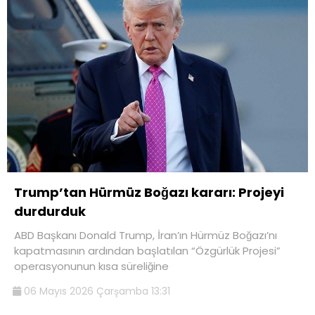
Trump’tan Hürmüz Boğazı kararı: Projeyi
durdurduk
ABD Başkanı Donald Trump, İran’ın Hürmüz Boğazı’nı
kapatmasının ardından başlatılan “Özgürlük Projesi”
operasyonunun kısa süreliğine
06 Mayıs 2026 Çarşamba 13:31