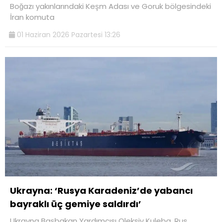
Boğazı yakınlarındaki Keşm Adası ve Goruk bölgesindeki
İran komuta
01 Haziran 2026 Pazartesi 13:26
Ukrayna: ‘Rusya Karadeniz’de yabancı
bayraklı üç gemiye saldırdı’
Ukrayna Başbakan Yardımcısı Oleksiy Kuleba, Rus