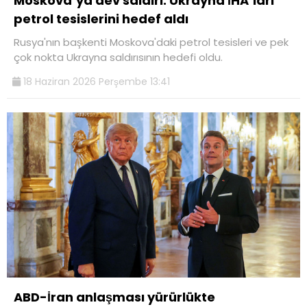
Moskova’ya dev saldırı. Ukrayna İHA’ları
petrol tesislerini hedef aldı
Rusya'nın başkenti Moskova'daki petrol tesisleri ve pek
çok nokta Ukrayna saldırısının hedefi oldu.
18 Haziran 2026 Perşembe 13:41
ABD-İran anlaşması yürürlükte