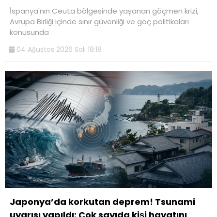
İspanya'nın Ceuta bölgesinde yaşanan göçmen krizi,
SERVISLER
Avrupa Birliği içinde sınır güvenliği ve göç politikaları
konusunda
04 Ağustos 2026 Salı 18:18
WhatsApp
İhbar Hattı
Facebook
Instagram
Japonya’da korkutan deprem! Tsunami
uyarısı yapıldı: Çok sayıda kişi hayatını