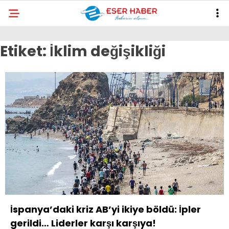
28.1
°
ANTALYA
Etiket:
İklim değişikliği
GALERİ
VİDEO
YAZARLAR
ANTALYA
EKONOMI
POLITIKA
DÜNYA
SPOR
MAGAZIN
SAĞLIK
İspanya’daki kriz AB’yi ikiye böldü: İpler
gerildi… Liderler karşı karşıya!
RESMI İLANLAR