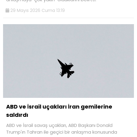
29 Mayıs 2026 Cuma 13:19
ABD ve İsrail uçakları İran gemilerine
saldırdı
ABD ve İsrail savaş uçakları, ABD Başkanı Donald
Trump'ın Tahran ile geçici bir anlaşma konusunda