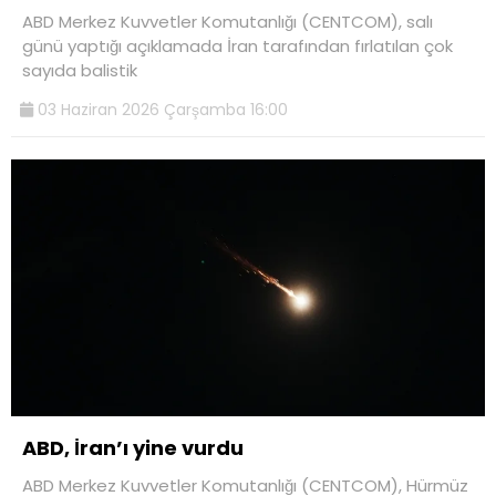
ABD Merkez Kuvvetler Komutanlığı (CENTCOM), salı
günü yaptığı açıklamada İran tarafından fırlatılan çok
sayıda balistik
03 Haziran 2026 Çarşamba 16:00
ABD, İran’ı yine vurdu
ABD Merkez Kuvvetler Komutanlığı (CENTCOM), Hürmüz