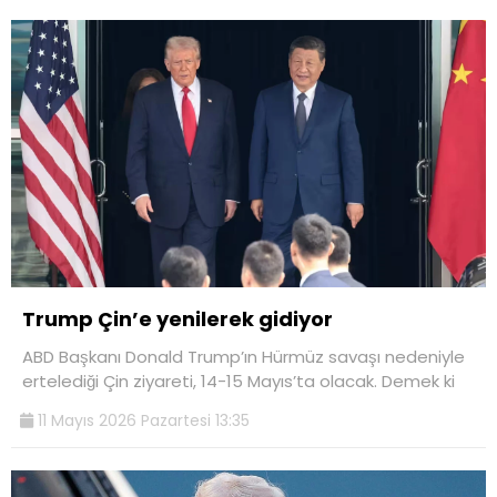
Trump Çin’e yenilerek gidiyor
ABD Başkanı Donald Trump’ın Hürmüz savaşı nedeniyle
ertelediği Çin ziyareti, 14-15 Mayıs’ta olacak. Demek ki
11 Mayıs 2026 Pazartesi 13:35