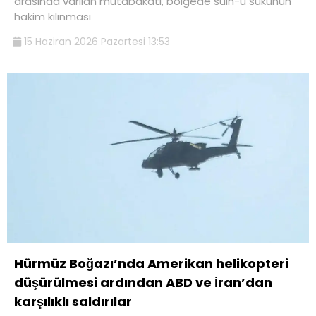
arasında varılan mutabakatı, bölgede sulh-u sükunun
hakim kılınması
15 Haziran 2026 Pazartesi 13:53
Hürmüz Boğazı’nda Amerikan helikopteri
düşürülmesi ardından ABD ve İran’dan
karşılıklı saldırılar