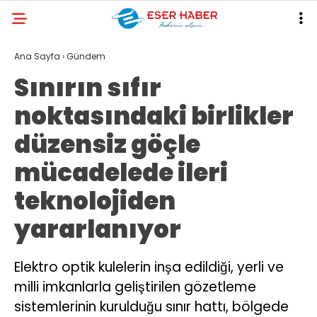
32
°
ANTALYA
Ana Sayfa
›
Gündem
Sınırın sıfır
GALERİ
VİDEO
YAZARLAR
noktasındaki birlikler
ANTALYA
düzensiz göçle
EKONOMI
mücadelede ileri
POLITIKA
teknolojiden
DÜNYA
yararlanıyor
SPOR
MAGAZIN
Elektro optik kulelerin inşa edildiği, yerli ve
milli imkanlarla geliştirilen gözetleme
SAĞLIK
sistemlerinin kurulduğu sınır hattı, bölgede
RESMI İLANLAR