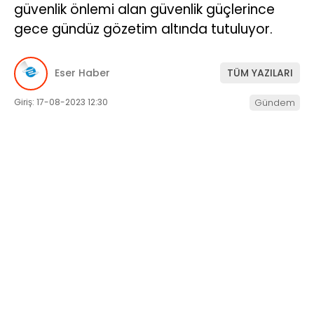
güvenlik önlemi alan güvenlik güçlerince
SERVISLER
gece gündüz gözetim altında tutuluyor.
Eser Haber
TÜM YAZILARI
Giriş: 17-08-2023 12:30
Gündem
WhatsApp
İhbar Hattı
Facebook
Instagram