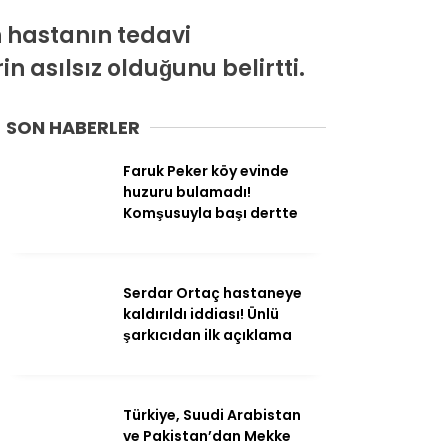
n hastanın tedavi
Ekonomi
 asılsız olduğunu belirtti.
Politika
SON HABERLER
Dünya
Faruk Peker köy evinde
Spor
huzuru bulamadı!
Magazin
Komşusuyla başı dertte
Sağlık
Teknoloji
Serdar Ortaç hastaneye
kaldırıldı iddiası! Ünlü
şarkıcıdan ilk açıklama
Türkiye, Suudi Arabistan
ve Pakistan’dan Mekke