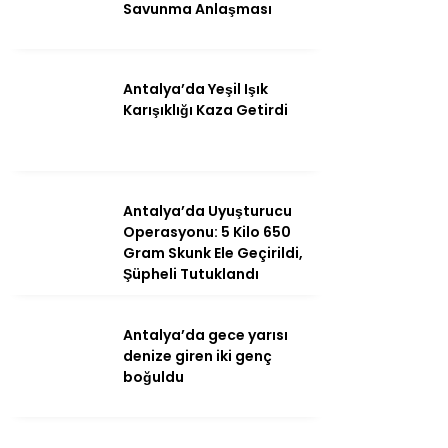
Savunma Anlaşması
Antalya’da Yeşil Işık
Karışıklığı Kaza Getirdi
WhatsApp
İhbar Hattı
Antalya’da Uyuşturucu
Operasyonu: 5 Kilo 650
Gram Skunk Ele Geçirildi,
Şüpheli Tutuklandı
Facebook
Antalya’da gece yarısı
denize giren iki genç
boğuldu
Instagram