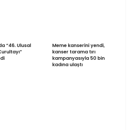
da “46. Ulusal
Meme kanserini yendi,
urultayı”
kanser tarama tırı
di
kampanyasıyla 50 bin
kadına ulaştı