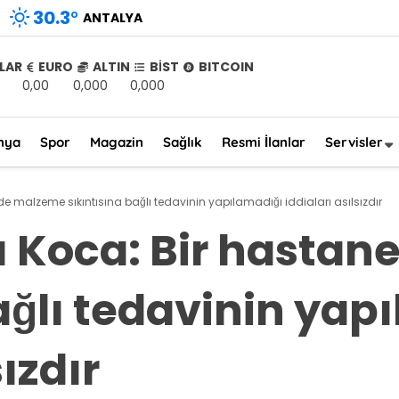
30.3
°
ANTALYA
LAR
EURO
ALTIN
BİST
BITCOIN
0,00
0,000
0,000
nya
Spor
Magazin
Sağlık
Resmi İlanlar
Servisler
e malzeme sıkıntısına bağlı tedavinin yapılamadığı iddiaları asılsızdır
ı Koca: Bir hasta
ağlı tedavinin yap
sızdır