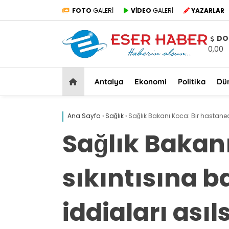
FOTO
GALERİ
VİDEO
GALERİ
YAZARLAR
DO
0,00
Antalya
Ekonomi
Politika
Dü
Ana Sayfa
›
Sağlık
›
Sağlık Bakanı Koca: Bir hastaned
Sağlık Bakan
sıkıntısına b
iddiaları asıl