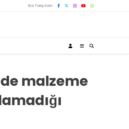
Bizi Takip Edin
nede malzeme
ılamadığı