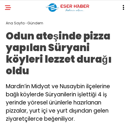
33.1
°
ANTALYA
Ana Sayfa
›
Gündem
Odun ateşinde pizza
GALERİ
VİDEO
YAZARLAR
yapılan Süryani
ANTALYA
köyleri lezzet durağı
EKONOMI
oldu
POLITIKA
DÜNYA
Mardin’in Midyat ve Nusaybin ilçelerine
bağlı köylerde Süryanilerin işlettiği 4 iş
SPOR
yerinde yöresel ürünlerle hazırlanan
MAGAZIN
pizzalar, yurt içi ve yurt dışından gelen
SAĞLIK
ziyaretçilerce beğeniliyor.
RESMI İLANLAR