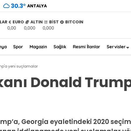
30.3
°
ANTALYA
LAR
EURO
ALTIN
BİST
BITCOIN
0,00
0,000
0,000
nya
Spor
Magazin
Sağlık
Resmi İlanlar
Servisler
mp'a yeni suçlamalar
kanı Donald Trump
ump’a, Georgia eyaletindeki 2020 seç