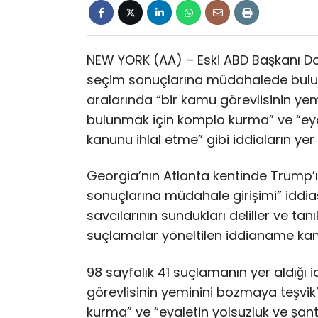
NEW YORK (AA) – Eski ABD Başkanı D
seçim sonuçlarına müdahalede bulu
aralarında “bir kamu görevlisinin ye
bulunmak için komplo kurma” ve “eyale
kanunu ihlal etme” gibi iddiaların yer 
Georgia’nın Atlanta kentinde Trump’ı
sonuçlarına müdahale girişimi” iddia
savcılarının sundukları deliller ve ta
suçlamalar yöneltilen iddianame kam
98 sayfalık 41 suçlamanın yer aldığı
görevlisinin yeminini bozmaya teşvi
kurma” ve “eyaletin yolsuzluk ve şanta