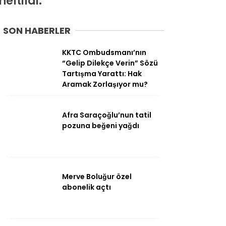
ltildi.
Ekonomi
SON HABERLER
Politika
KKTC Ombudsmanı’nın
“Gelip Dilekçe Verin” Sözü
Dünya
Tartışma Yarattı: Hak
Aramak Zorlaşıyor mu?
Spor
Magazin
Afra Saraçoğlu’nun tatil
pozuna beğeni yağdı
Sağlık
Teknoloji
Merve Boluğur özel
abonelik açtı