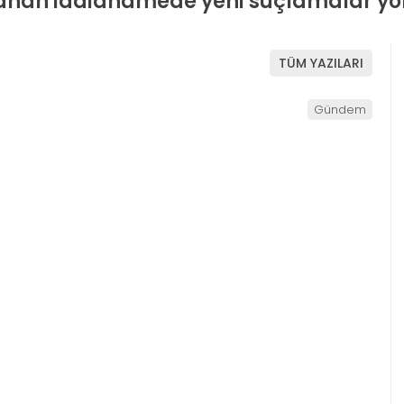
anan iddianamede yeni suçlamalar yöne
TÜM YAZILARI
Gündem