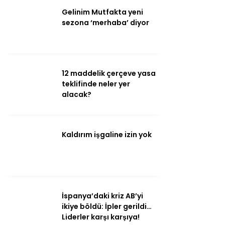
Gelinim Mutfakta yeni
sezona ‘merhaba’ diyor
12 maddelik çerçeve yasa
teklifinde neler yer
WhatsApp
alacak?
İhbar Hattı
Kaldırım işgaline izin yok
Facebook
İspanya’daki kriz AB’yi
ikiye böldü: İpler gerildi…
Instagram
Liderler karşı karşıya!