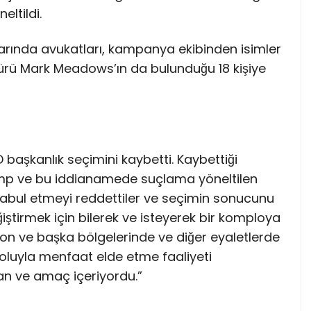
eltildi.
arında avukatları, kampanya ekibinden isimler
ürü Mark Meadows’ın da bulunduğu 18 kişiye
başkanlık seçimini kaybetti. Kaybettiği
rump ve bu iddianamede suçlama yöneltilen
 kabul etmeyi reddettiler ve seçimin sonucunu
ğiştirmek için bilerek ve isteyerek bir komploya
lton ve başka bölgelerinde ve diğer eyaletlerde
yoluyla menfaat elde etme faaliyeti
lan ve amaç içeriyordu.”