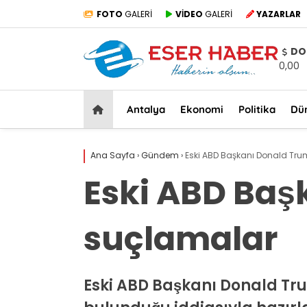
FOTO
GALERİ
VİDEO
GALERİ
YAZARLAR
DO
0,00
Antalya
Ekonomi
Politika
Dü
Ana Sayfa
›
Gündem
›
Eski ABD Başkanı Donald Tru
Eski ABD Baş
suçlamalar
Eski ABD Başkanı Donald Tr