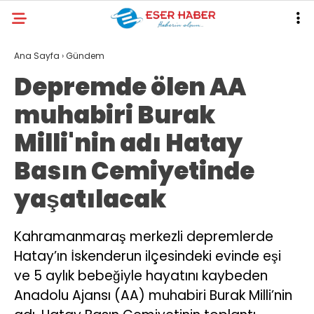
32
°
ANTALYA
Ana Sayfa
›
Gündem
Depremde ölen AA
GALERİ
VİDEO
YAZARLAR
muhabiri Burak
ANTALYA
Milli'nin adı Hatay
EKONOMI
Basın Cemiyetinde
POLITIKA
yaşatılacak
DÜNYA
SPOR
Kahramanmaraş merkezli depremlerde
Hatay’ın İskenderun ilçesindeki evinde eşi
MAGAZIN
ve 5 aylık bebeğiyle hayatını kaybeden
SAĞLIK
Anadolu Ajansı (AA) muhabiri Burak Milli’nin
RESMI İLANLAR