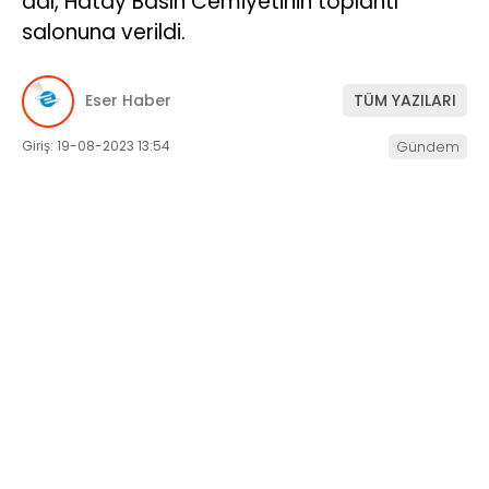
adı, Hatay Basın Cemiyetinin toplantı
salonuna verildi.
SERVISLER
Eser Haber
TÜM YAZILARI
Giriş: 19-08-2023 13:54
Gündem
WhatsApp
İhbar Hattı
Facebook
Instagram