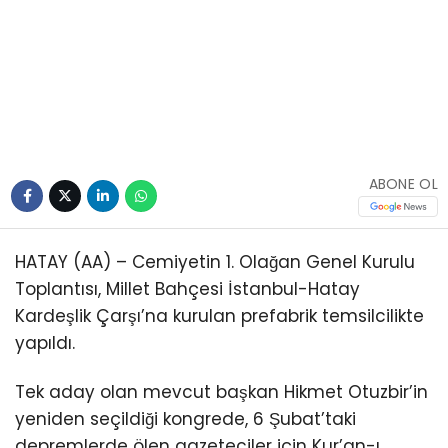
Youtube
ABONE OL
HATAY (AA) – Cemiyetin 1. Olağan Genel Kurulu
Toplantısı, Millet Bahçesi İstanbul-Hatay
Kardeşlik Çarşı’na kurulan prefabrik temsilcilikte
yapıldı.
Tek aday olan mevcut başkan Hikmet Otuzbir’in
yeniden seçildiği kongrede, 6 Şubat’taki
depremlerde ölen gazeteciler için Kur’an-ı