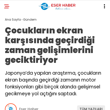
27
°
ANTALYA
Ana Sayfa
›
Gündem
Çocukların ekran
GALERİ
VİDEO
YAZARLAR
karşısında geçirdiği
ANTALYA
zaman gelişimlerini
EKONOMI
geciktiriyor
POLITIKA
DÜNYA
Japonya’da yapılan araştırma, çocukların
ekran başında geçirdiği zamanın motor
SPOR
fonksiyonları gibi birçok alanda gelişimsel
MAGAZIN
gecikmeye yol açtığını saptadı.
SAĞLIK
Eser Haber
TÜM YAZILARI
RESMI İLANLAR