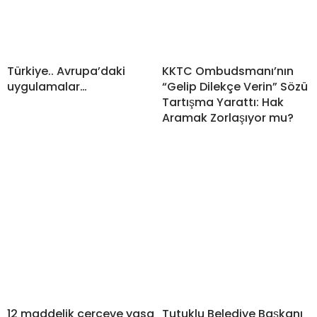
Türkiye.. Avrupa’daki
KKTC Ombudsmanı’nın
uygulamalar…
“Gelip Dilekçe Verin” Sözü
Tartışma Yarattı: Hak
Aramak Zorlaşıyor mu?
12 maddelik çerçeve yasa
Tutuklu Belediye Başkanı