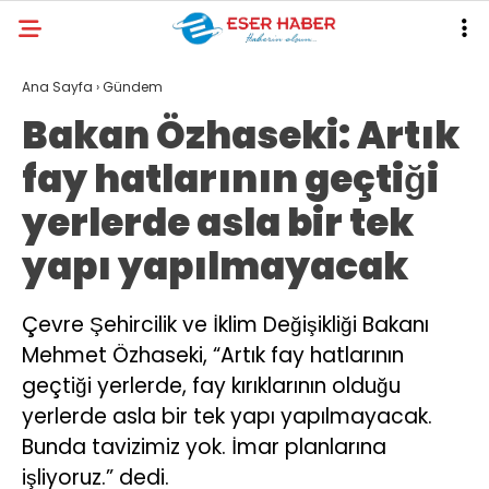
30.9
°
ANTALYA
Ana Sayfa
›
Gündem
Bakan Özhaseki: Artık
GALERİ
VİDEO
YAZARLAR
fay hatlarının geçtiği
ANTALYA
yerlerde asla bir tek
EKONOMI
yapı yapılmayacak
POLITIKA
DÜNYA
Çevre Şehircilik ve İklim Değişikliği Bakanı
Mehmet Özhaseki, “Artık fay hatlarının
SPOR
geçtiği yerlerde, fay kırıklarının olduğu
MAGAZIN
yerlerde asla bir tek yapı yapılmayacak.
SAĞLIK
Bunda tavizimiz yok. İmar planlarına
işliyoruz.” dedi.
RESMI İLANLAR