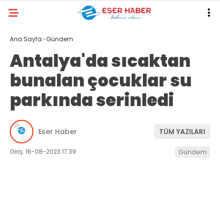
29.2
°
ANTALYA
Ana Sayfa
›
Gündem
Antalya'da sıcaktan
GALERİ
VİDEO
YAZARLAR
bunalan çocuklar su
ANTALYA
parkında serinledi
EKONOMI
POLITIKA
Eser Haber
TÜM YAZILARI
DÜNYA
Giriş: 16-08-2023 17:39
Gündem
SPOR
MAGAZIN
SAĞLIK
RESMI İLANLAR