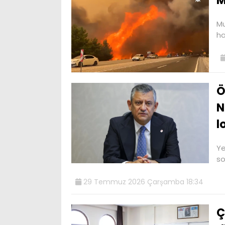
M
Mu
ha
Ö
N
l
Ye
so
29 Temmuz 2026 Çarşamba 18:34
Ç