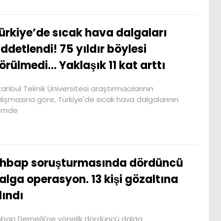
ürkiye’de sıcak hava dalgaları
iddetlendi! 75 yıldır böylesi
örülmedi… Yaklaşık 11 kat arttı
stanbul Teknik Üniversitesi araştırmacılarının
lışmasına göre, Türkiye'de sıcak hava dalgalarının
çimde
hbap soruşturmasında dördüncü
alga operasyon. 13 kişi gözaltına
lındı
bap Derneği'ne yönelik dördüncü dalga