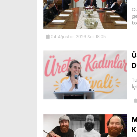
Cu
ge
to
04 Ağustos 2026 Salı 18:05
Ü
D
Tu
İç
M
K