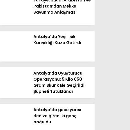
Pakistan’dan Mekke
Savunma Anlaşması
Antalya’da Yeşil Işık
Karışıklığı Kaza Getirdi
WhatsApp
İhbar Hattı
Antalya’da Uyuşturucu
Operasyonu: 5 Kilo 650
Gram Skunk Ele Geçirildi,
Facebook
Şüpheli Tutuklandı
Antalya’da gece yarısı
denize giren iki genç
Instagram
boğuldu