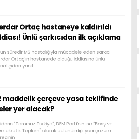
erdar Ortaç hastaneye kaldırıldı
ddiası! Ünlü şarkıcıdan ilk açıklama
un süredir MS hastalığıyla mücadele eden şarkıcı
rdar Ortaç'ın hastanede olduğu iddiasına ünlü
natçıdan yanıt
2 maddelik çerçeve yasa teklifinde
eler yer alacak?
tidarın "Terörsüz Türkiye", DEM Parti'nin ise "Barış ve
mokratik Toplum" olarak adlandırdığı yeni çözüm
recinin