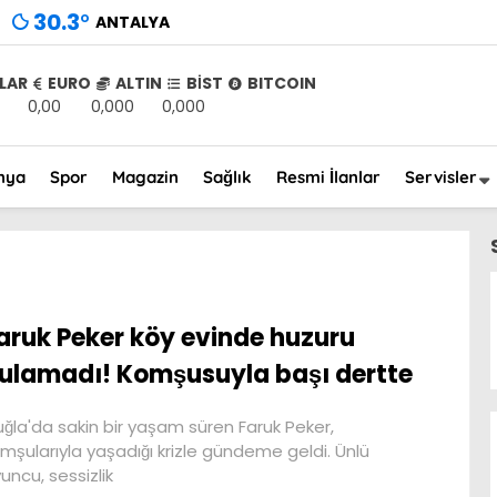
30.3
°
ANTALYA
LAR
EURO
ALTIN
BİST
BITCOIN
0,00
0,000
0,000
nya
Spor
Magazin
Sağlık
Resmi İlanlar
Servisler
aruk Peker köy evinde huzuru
ulamadı! Komşusuyla başı dertte
ğla'da sakin bir yaşam süren Faruk Peker,
mşularıyla yaşadığı krizle gündeme geldi. Ünlü
uncu, sessizlik