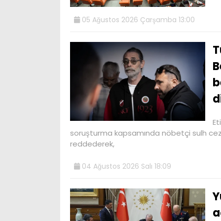
05 Ağustos 2026 Çarşamba 13:00
T
B
b
d
Et
soruşturma kapsamında nöbetçi sulh ceza
reddederek,
04 Ağustos 2026 Salı 18:09
Y
a