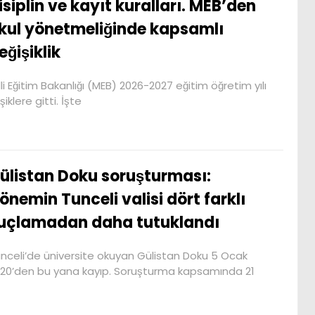
isiplin ve kayıt kuralları. MEB’den
kul yönetmeliğinde kapsamlı
eğişiklik
lli Eğitim Bakanlığı (MEB) 2026-2027 eğitim öğretim yılı
klere gitti. İşte
ülistan Doku soruşturması:
önemin Tunceli valisi dört farklı
uçlamadan daha tutuklandı
nceli’de üniversite okuyan Gülistan Doku 5 Ocak
20’den bu yana kayıp. Soruşturma kapsamında 21