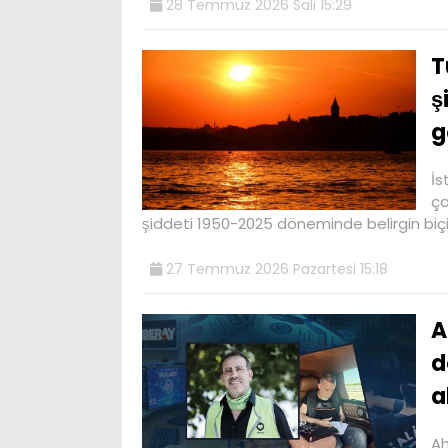
28 Temmuz 2026 Salı 15:29
T
ş
g
⁠İ
ça
şiddeti 1950-2025 döneminde belirgin bi
27 Temmuz 2026 Pazartesi 15:18
A
d
a
Ah