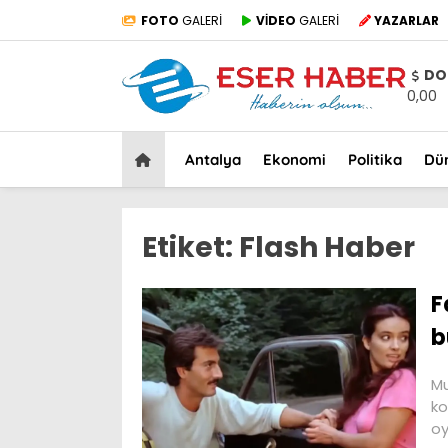
FOTO
GALERİ
VİDEO
GALERİ
YAZARLAR
DO
0,00
Antalya
Ekonomi
Politika
Dü
Etiket:
Flash Haber
F
b
Mu
ko
oy