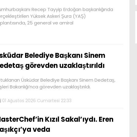
mhurbaşkanı Recep Tayyip Erdoğan başkanlığında
rçekleştirilen Yüksek Askeri Şura (YAŞ)
plantısında, 25 general ve amiral
sküdar Belediye Başkanı Sinem
edetaş görevden uzaklaştırıldı
tuklanan Üsküdar Belediye Başkanı Sinem Dedetaş,
işleri Bakanlığı’nca görevden uzaklaştırıldı.
01 Ağustos 2026 Cumartesi 22:33
asterChef’in Kızıl Sakal’ıydı. Eren
aşıkçı’ya veda