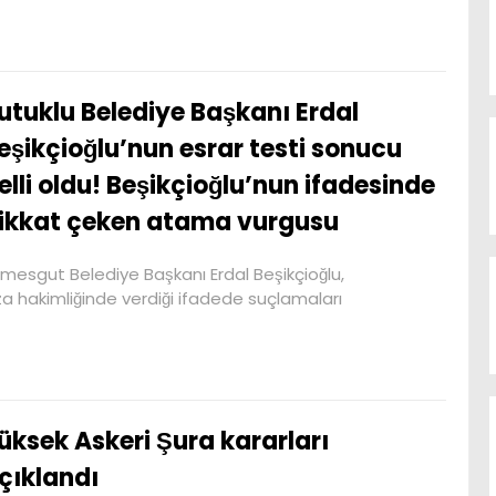
utuklu Belediye Başkanı Erdal
eşikçioğlu’nun esrar testi sonucu
elli oldu! Beşikçioğlu’nun ifadesinde
ikkat çeken atama vurgusu
imesgut Belediye Başkanı Erdal Beşikçioğlu,
 hakimliğinde verdiği ifadede suçlamaları
üksek Askeri Şura kararları
çıklandı