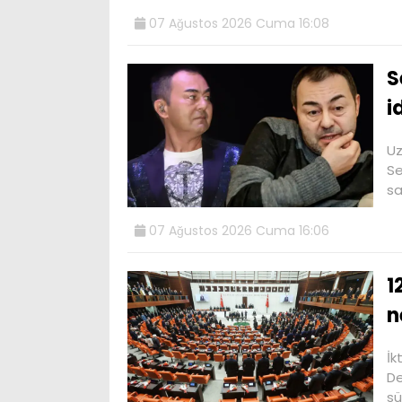
07 Ağustos 2026 Cuma 16:08
S
i
Uz
Se
sa
07 Ağustos 2026 Cuma 16:06
1
n
İk
De
sü