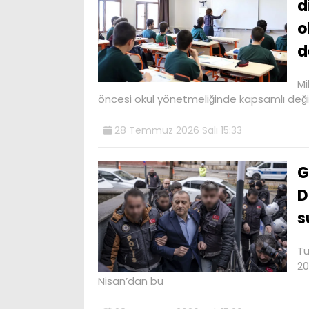
d
o
d
Mi
öncesi okul yönetmeliğinde kapsamlı değişi
28 Temmuz 2026 Salı 15:33
G
D
s
Tu
20
Nisan’dan bu