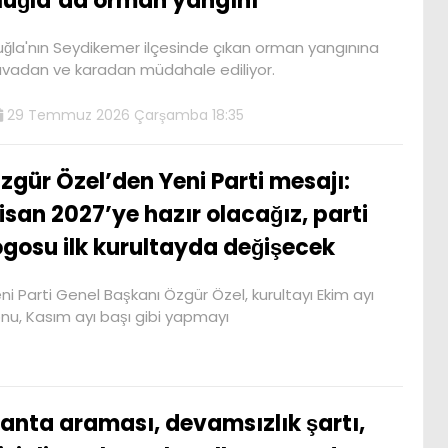
uğla’da orman yangını
ğla'nın Seydikemer ilçesinde çıkan orman yangınına
vadan ve karadan müdahale ediliyor.
29 Temmuz 2026 Çarşamba 18:35
zgür Özel’den Yeni Parti mesajı:
isan 2027’ye hazır olacağız, parti
ogosu ilk kurultayda değişecek
ni Parti Genel Başkanı Özgür Özel, kurultayı Ekim ayı
nu, Kasım ayı başı gibi yapmayı
anta araması, devamsızlık şartı,