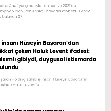
sterChef yarışmasıyla tanınan ve 2021'de
mpiyon olan Eren Kaşıkçı, hayatını kaybetti. Evinde
ü bulunan 37
ş insanı Hüseyin Başaran’dan
ikkat çeken Haluk Levent ifadesi:
ılsımlı gibiydi, duygusal istismarda
ulundu
şaran Holding sahibi iş insanı Hüseyin Başaran’ın
desinde Haluk Levent’e