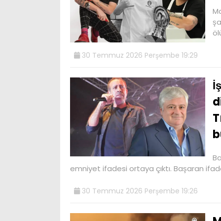
Ma
şa
öl
30 Temmuz 2026 Perşembe 19:29
İ
d
T
b
Ba
emniyet ifadesi ortaya çıktı. Başaran ifa
30 Temmuz 2026 Perşembe 19:26